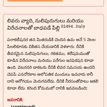
లివరు వ్యాది, నులిపురుగులు మరియు
02494...Italy
విరేచనాలతో బాధపడే పిల్లి
పరాకటీషనర తన మితరుడికి చెందిన ఉమ అనే 5 నెలల
పిలలికూనకు చికితస చేయడానికి వెళళారు. దీనికి
తీవరమైన నులిపురుగులు, రకతము, శలేషమముతో
కూడిన విరేచనాలు మరియు పరేగుల ఇనఫెకషన కూడా
ఉంది. వెటరనరి డాకటరు దీనికి లివర సమసయ ఉందని
చెపపి ఎననోరకాల అలోపతిక మందులు ఇచచారు కానీ
దాని ఆరోగయం మెరుగవలేదు. దీనికి నీరసంతోపాటు ఆకలి
కూడా లేదు. కరింది కోమమబో దానికి ఇవవబడింది
:
జవరానికి:
...(continued)