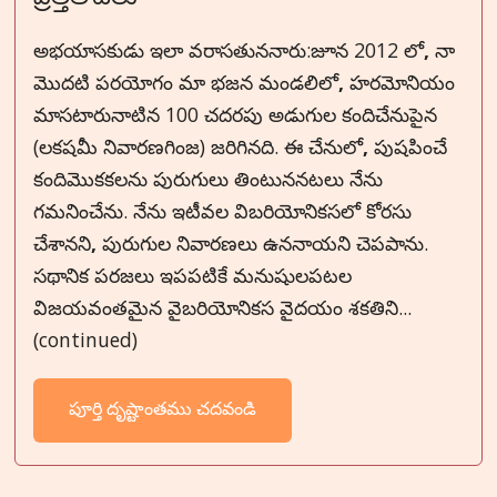
అభయాసకుడు ఇలా వరాసతుననారు:జూన 2012 లో
,
నా
మొదటి పరయోగం మా భజన మండలిలో
,
హరమోనియం
మాసటారునాటిన 100 చదరపు అడుగుల కందిచేనుపైన
(లకషమీ నివారణగింజ) జరిగినది. ఈ చేనులో
,
పుషపించే
కందిమొకకలను పురుగులు తింటుననటలు నేను
గమనించేను. నేను ఇటీవల విబరియోనికసలో కోరసు
చేశానని
,
పురుగుల నివారణలు ఉననాయని చెపపాను.
సథానిక పరజలు ఇపపటికే మనుషులపటల
విజయవంతమైన వైబరియోనికస వైదయం శకతిని...
(continued)
పూర్తి దృష్టాంతము చదవండి