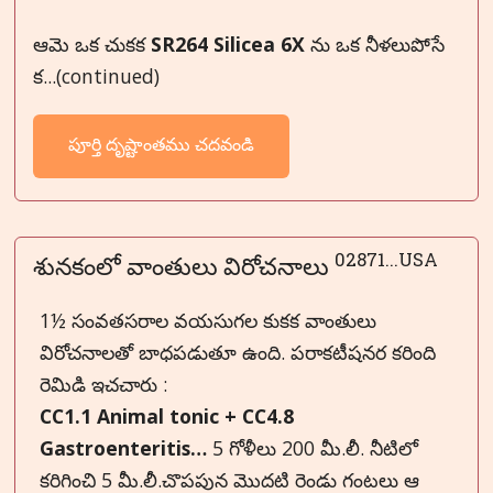
ఆమె ఒక చుకక
SR264 Silicea 6X
ను ఒక నీళలుపోసే
క...(continued)
పూర్తి దృష్టాంతము చదవండి
02871...USA
శునకంలో వాంతులు విరోచనాలు
1½ సంవతసరాల వయసుగల కుకక వాంతులు
విరోచనాలతో బాధపడుతూ ఉంది. పరాకటీషనర కరింది
రెమిడి ఇచచారు :
CC1.1 Animal tonic + CC4.8
Gastroenteritis…
5 గోళీలు 200 మీ.లీ. నీటిలో
కరిగించి 5 మీ.లీ.చొపపున మొదటి రెండు గంటలు ఆ