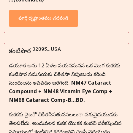
పూర్తి దృష్టాంతము చదవండి
02095...USA
కంటిపొర
డయూక అను 12 ఏళల వయససునన ఒక మొగ కుకకకు
కంటిపొర సమసయకు చికితసా నిపుణుడు కరింది
మందులను ఇవవడం జరిగింది:
NM47 Cataract
Compound + NM48 Vitamin Eye Comp +
NM68 Cataract Comp-B…BD.
కుకకకు వైబరో చికితసిసతుననటలుగా పశువైదయుడకు
తెలపలేదు. అందువలన కుకక యొకక కంటిని పరీకషించిన
సమయంలో కంటిపొర కరగడానని చూసి వైదయుడు