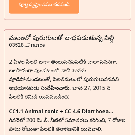
పూర్తి దృష్టాంతము చదవండి
మలంలో పురుగులతో బాధపడుతున్న పిల్లి
03528...France
2 ఏళల పిలలి బాగా తింటుననపపటికీ చాలా సననగా,
బలహీనంగా వుండటంతో, దాని బొచచు
వూడిపోతుండటంతో, పిలలిమలంలో పురుగులుననవని
అభయాసకుడు సందే
హించారు.
జూన 27, 2015 న
పిలలికి రెమిడీ యివవబడింది:
CC1.1 Animal tonic + CC 4.6 Diarrhoea...
గిననెలో 200 మి.లీ. నీటిలో 5మాతరలు కరిగించి, 7 రోజుల
పాటు రోజంతా పిలలికి తరాగడానికి యివవాలి.