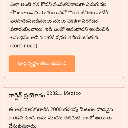
ఎలా అంటే గత కొనని సంవతసరాలుగా ఎదుగుదల
లేకుండా ఉనన మొకకలు ఎదో కొతత జీవితం వాటికి
పరసాదింపబడినటలు నటలు చకకగా పెరగడం
పరారంభించాయి. ఇది ఎంతో ఆనందానని అందించిన
అనుభవం అని పరాకటీ షనర తెలియజేసతున...
(continued)
పూర్తి దృష్టాంతము చదవండి
02321...Mexico
గార్డెన్ ప్రయోగం
ఈ అభయాసకురాలికి 2000 చదరపు మీటరల పొడవైన
గారడెన ఉంది. ఆమె మొదట ఈకరింది కాంబో తయారు
చేసుకుననారు: