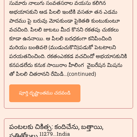
సుమారు నాలుగు సంవతసరాల వయసు కలిగిన
అభయాసకుని ఆడ పిలలి ఇంటికి వసతూ తన ఎడమ
పాదము పై బరువు మోపకుండా పైకెతతి కుంటుకుంటూ
వచచింది. పిలలి జుటటు మీద కొనని రకతపు చుకకలు
కూడా ఉననాయి. ఆ పిలలి బదధకంగా కనిపించింది
మరియు బంతివలె (ముడుచుకొని)పడుకో పెటటాలని
పరయతనించింది. రకతంఎకకడ వచచిందో అభయాసకునికి
కనపడలేదు కనుక సాయిరాం హీలింగ వైబరేషన మిషను
తో పిలలి చితరానని రేమిడి...(continued)
పూర్తి దృష్టాంతము చదవండి
పంటలకు చికిత్స: కందిచేను, బత్తాయి,
11279...India
ప్రత్తితోటలు