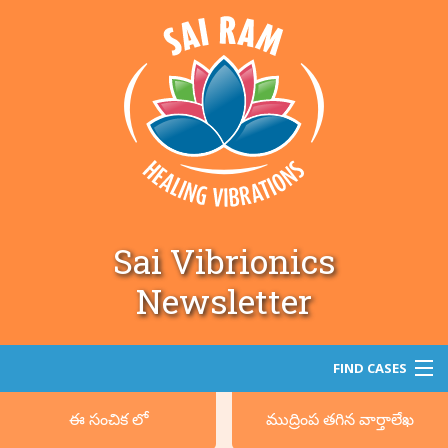
Sai Vibrionics
Newsletter
FIND CASES
ఈ సంచిక లో
ముద్రింప తగిన వార్తాలేఖ
శోధన