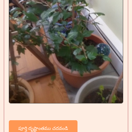
పూర్తి దృష్టాంతము చదవండి