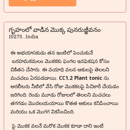
గృహంలో వాడిన మొక్క పునరుజ్జీవనం
10275...India
ఈ అభయాసకుడు తన ఇంటిలో పెంచుకునే
బరహమకమలం మొకకకు ఫంగల ఇనఫెకషన కోసం
చికితస చేసారు. ఈ వయాధి వలన ఆకులపై తెలలని
మచచలు ఏరపడడాయి.
CC1.2 Plant tonic
ను
అరలీటరు నీటిలో వేసి రోజు మొకకలపై పిచికారీ చేయడం
జరిగింది. రెండు మూడు రోజులలో తెలలని మచచలు
తగగడం మొదలయయాయి కొతత ఆకులు కనిపించాయి
మరియు ఒక మొగగ వికసించింది.
పై మొకక వలనే మరొక మొకక కూడా దాని ఇంటి