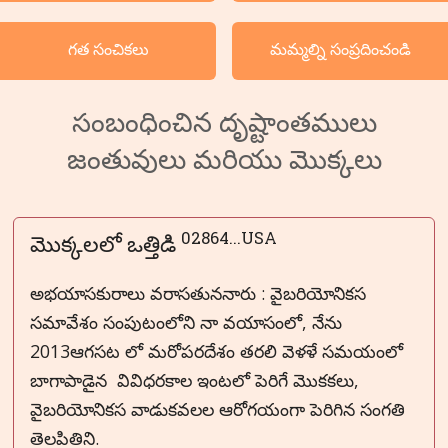
వర్గ క్రమంలో దృష్టాంతములు
గత సంచికలు
మమ్మల్ని సంప్రదించండి
భాషలు
సంబంధించిన దృష్టాంతములు
జంతువులు మరియు మొక్కలు
02864...USA
మొక్కలలో ఒత్తిడి
అభయాసకురాలు వరాసతుననారు : వైబరియోనికస
సమావేశం సంపుటంలోని నా వయాసంలో, నేను
2013ఆగసట లో మరోపరదేశం తరలి వెళళే సమయంలో
బాగాపాడైన వివిధరకాల ఇంటలో పెరిగే మొకకలు,
వైబరియోనికస వాడుకవలల ఆరోగయంగా పెరిగిన సంగతి
తెలపితిని.