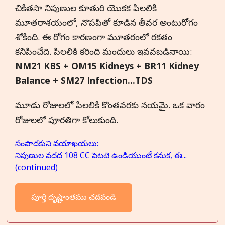
చికితసా నిపుణుల కూతురి యొకక పిలలికి
మూతరాశయంలో, నొపపితో కూడిన తీవర అంటురోగం
శోకింది. ఈ రోగం కారణంగా మూతరంలో రకతం
కనిపించేది. పిలలికి కరింది మందులు ఇవవబడినాయి:
NM21 KBS + OM15 Kidneys + BR11 Kidney
Balance + SM27 Infection...TDS
మూడు రోజులలో పిలలికి కొంతవరకు నయమై. ఒక వారం
రోజులలో పూరతిగా కోలుకుంది.
సంపాదకుని వయాఖయలు:
నిపుణుల వదద 108 CC పెటటె ఉండియుంటే కనుక, ఈ...
(continued)
పూర్తి దృష్టాంతము చదవండి