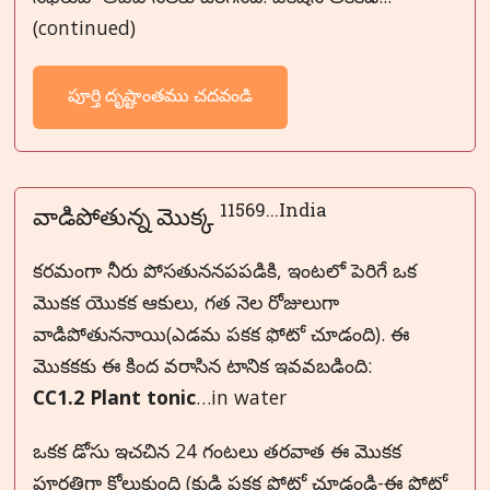
(continued)
పూర్తి దృష్టాంతము చదవండి
11569...India
వాడిపోతున్న మొక్క
కరమంగా నీరు పోసతుననపపడికి, ఇంటలో పెరిగే ఒక
మొకక యొకక ఆకులు, గత నెల రోజులుగా
వాడిపోతుననాయి(ఎడమ పకక ఫోటో చూడంది). ఈ
మొకకకు ఈ కింద వరాసిన టానిక ఇవవబడింది:
CC1.2 Plant tonic
…in water
ఒకక డోసు ఇచచిన 24 గంటలు తరవాత ఈ మొకక
పూరతిగా కోలుకుంది (కుడి పకక ఫోటో చూడండి-ఈ ఫోటో