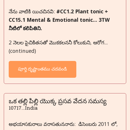
నేను వాటికి యిచచినవి:
#CC1.2 Plant tonic +
CC15.1 Mental & Emotional tonic... 3TW
నీటిలో కలిపితిని.
2 నెలల పైచికితసతో మొకకలననీ కోలుకుని, ఆరోగ...
(continued)
పూర్తి దృష్టాంతము చదవండి
ఒక తల్లి పిల్లి యొక్క ప్రసవ వేదన సమస్య
10717...India
అభయాసకురాలు వరాసతుననారు: డిసెంబరు 2011 లో,