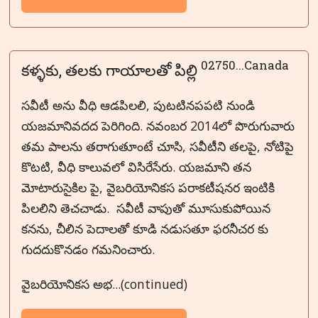
02750...Canada
కళ్ళకు, తలకు గాయాలతో పిల్లి
సవీటీ అను వీధి ఆడపిలలి, పుటటినపపటి నుండి
యజమానివదద పెరిగింది. నవంబర 2014లో పొరుగువారు
తమ పాలను తరాగుతూంటే చూసి, సవీటీని తలపై, నోటిపై
కొటటి, వీధి కాలువలో విసిరేసేరు. యజమాని తన
మోటారుసైకిల పై, వైబరియోనికస పరాకటీషనర ఇంటికి
పిలలిని తెచచాడు. సవీటీ వాపుతో మూసుకుపోయిన
కనను, చీలిన పెదాలతో కూడి నడుసతూ ఫరనీచర కు
గుదదుకొనడం గమనించారు.
వైబరియోనికస అభ...(continued)