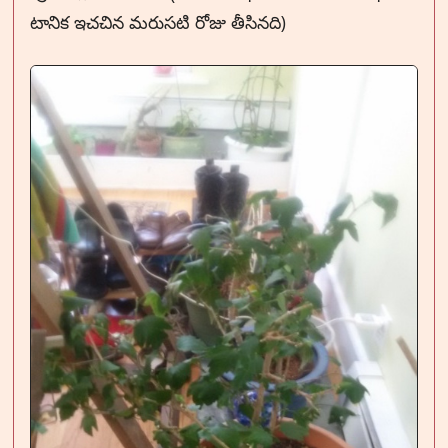
టానిక ఇచచిన మరుసటి రోజు తీసినది)