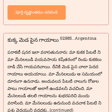
పూర్తి దృష్టాంతము చదవండి
02885...Argentina
కుక్క మెడ పైన గాయాలు
పరాకటీ షనర ఇలా వరాసతుననారు: మా కుకక పిటటీ ని
మా మేనలలుడి వయవసాయ కషేతరంలో రెండు కుకకలు
దాడి చేసి గాయపరిచాయి. దీనికి మెడ పైన చాలా పెదద
గాయాలు అయయాయి. మా మేనలలుడు ఆ సమయంలో
దూరంగా ఉననాడు. అందువలన పిటటి నాలుగు రోజుల
పాటు గాయాలతో అలాగే ఉండవలసి వచచింది. మా
మేనలలుడి తలలి గాయాలను శుభరపరిచి మందు
వరాసింది. మా మేనలలుడు ఉరునుంది వచచాక పిటటి ని
పశు వైదయుని వదదకు...(continued)