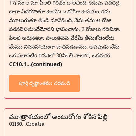
1½ సం.ల మా పిలలి గరభం దాలచింది. కడుపు పెదదదై,
బాగా నిదరపోతూ ఉండేది. ఒకరోజు ఉదయం తను
మూలుగుతూ తిండి మానేసింది. నేను తను ఆ రోజు
పరసవిసతుందేమోనని భావించాను. 2 రోజులు గడిచినా,
పిలలి అరుసతూ, పాలుతపప వేరేమీ తీసుకోడంలేదు.
మేము నిససహాయంగా బాధపడడాము. అపపుడు నేను
ఒక పలాసటిక గిననెలో 30మి.లీ పాలలో, ఒకచుకక
CC
1
0
.
1...(continued)
పూర్తి దృష్టాంతము చదవండి
మూత్రాశయంలో అంటురోగం శోకిన పిల్లి
01150...Croatia