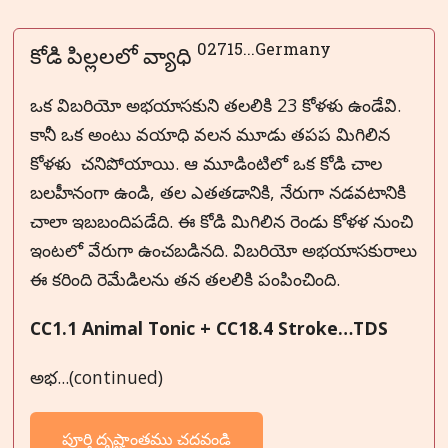
02715...Germany
కోడి పిల్లలలో వ్యాధి
ఒక విబరియో అభయాసకుని తలలికి 23 కోళళు ఉండేవి.
కానీ ఒక అంటు వయాధి వలన మూడు తపప మిగిలిన
కోళళు చనిపోయాయి. ఆ మూడింటిలో ఒక కోడి చాల
బలహీనంగా ఉండి, తల ఎతతడానికి, నేరుగా నడవటానికి
చాలా ఇబబందిపడేది. ఈ కోడి మిగిలిన రెండు కోళళ నుంచి
ఇంటలో వేరుగా ఉంచబడినది. విబరియో అభయాసకురాలు
ఈ కరింది రెమేడిలను తన తలలికి పంపించింది.
CC1.1 Animal Tonic + CC18.4 Stroke…TDS
అభ...(continued)
పూర్తి దృష్టాంతము చదవండి