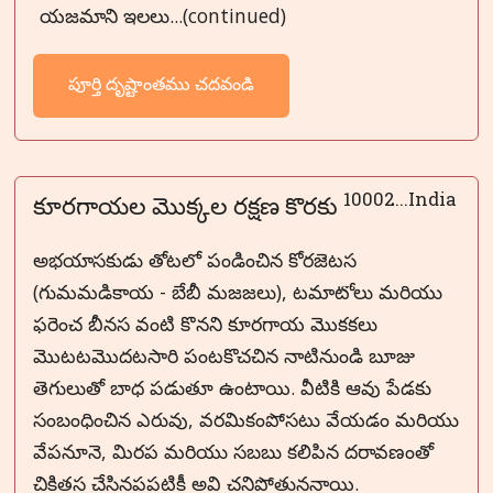
యజమాని ఇలలు...(continued)
పూర్తి దృష్టాంతము చదవండి
10002...India
కూరగాయల మొక్కల రక్షణ కొరకు
అభయాసకుడు తోటలో పండించిన కోరజెటస
(గుమమడికాయ - బేబీ మజజలు), టమాటోలు మరియు
ఫరెంచ బీనస వంటి కొనని కూరగాయ మొకకలు
మొటటమొదటసారి పంటకొచచిన నాటినుండి బూజు
తెగులుతో బాధ పడుతూ ఉంటాయి. వీటికి ఆవు పేడకు
సంబంధించిన ఎరువు, వరమికంపోసటు వేయడం మరియు
వేపనూనె, మిరప మరియు సబబు కలిపిన దరావణంతో
చికితస చేసినపపటికీ అవి చనిపోతుననాయి.