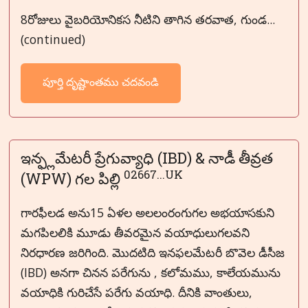
8రోజులు వైబరియోనికస నీటిని తాగిన తరవాత, గుండ...
(continued)
పూర్తి దృష్టాంతము చదవండి
ఇన్ఫ్లమేటరీ ప్రేగువ్యాధి (IBD) & నాడీ తీవ్రత
02667...UK
(WPW) గల పిల్లి
గారఫీలడ అను15 ఏళల అలలంరంగుగల అభయాసకుని
మగపిలలికి మూడు తీవరమైన వయాధులుగలవని
నిరధారణ జరిగింది. మొదటిది ఇనఫలమేటరీ బొవెల డీసీజ
(IBD) అనగా చినన పరేగును , కలోమము, కాలేయమును
వయాధికి గురిచేసే పరేగు వయాధి. దీనికి వాంతులు,