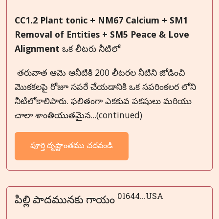
CC1.2 Plant tonic + NM67 Calcium + SM1
Removal of Entities + SM5 Peace & Love
Alignment
ఒక లీటరు నీటిలో
తరువాత ఆమె ఆనీటికి 200 లీటరల నీటిని జోడించి
మొకకలపై రోజూ సపరే చేయడానికి ఒక సపరింకలర లోని
నీటిలోకాలిపారు. ఫలితంగా ఎకకువ పకషులు మరియు
చాలా శాంతియుతమైన...(continued)
పూర్తి దృష్టాంతము చదవండి
01644...USA
పిల్లి పాదమునకు గాయం