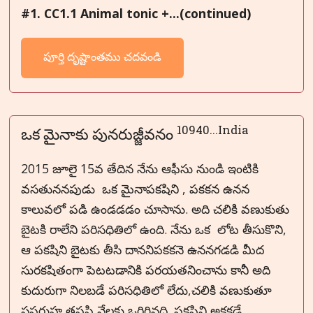
#1. CC1.1 Animal tonic +...(continued)
పూర్తి దృష్టాంతము చదవండి
10940...India
ఒక మైనాకు పునరుజ్జీవనం
2015 జూలై 15వ తేదిన నేను ఆఫీసు నుండి ఇంటికి
వసతుననపుడు ఒక మైనాపకషిని , పకకన ఉనన
కాలువలో పడి ఉండడడం చూసాను. అది చలికి వణుకుతు
బైటకి రాలేని పరిసధితిలో ఉంది. నేను ఒక లోట తీసుకొని,
ఆ పకషిని బైటకు తీసి దాననిపకకనె ఉననగడడి మీద
సురకషితంగా పెటటడానికి పరయతనించాను కానీ అది
కుదురుగా నిలబడే పరిసధితిలో లేదు,చలికి వణుకుతూ
సఫరుహ తపపి నేలకు ఒరిగినది. పకషిని అకకడే...