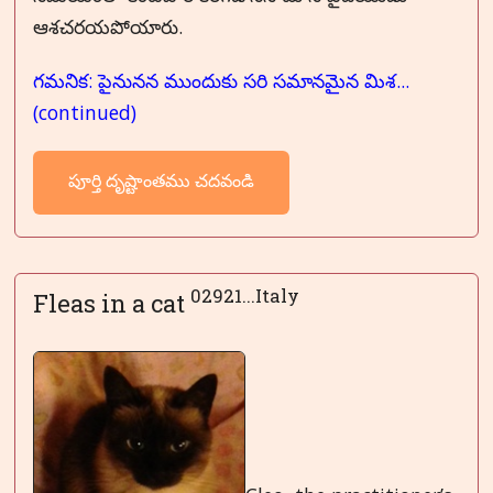
ఆశచరయపోయారు.
గమనిక: పైనునన ముందుకు సరి సమానమైన మిశ...
(continued)
పూర్తి దృష్టాంతము చదవండి
02921...Italy
Fleas in a cat