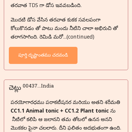
తరవాత TDS గా డోస ఇవవబడింది.
మొదటి డోస వేసిన తరవాత కుకక సవలపంగా
కోలుకొనడం తో పాటు మందు నీటిని చాలా అభిరుచి తో
తరాగసాగింది. రెమిడి మరో...(continued)
పూర్తి దృష్టాంతము చదవండి
00437...India
చెట్లు
పరయోగారధము పరాకటీషనర మరియు అతని శరీమతి
CC1.1 Animal tonic + CC1.2 Plant tonic
ను
నీటిలో కలిపి ఆ జలానని తమ తోటలో ఉనన అనని
మొకకల పైనా చలలారు. దీని ఫలితం అదభుతంగా ఉంది.