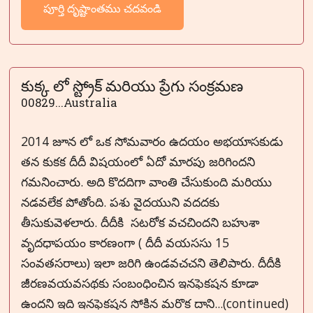
పూర్తి దృష్టాంతము చదవండి
కుక్క లో స్ట్రోక్ మరియు ప్రేగు సంక్రమణ
00829...Australia
2014 జూన లో ఒక సోమవారం ఉదయం అభయాసకుడు
తన కుకక దీదీ విషయంలో ఏదో మారపు జరిగిందని
గమనించారు. అది కొదదిగా వాంతి చేసుకుంది మరియు
నడవలేక పోతోంది. పశు వైదయుని వదదకు
తీసుకువెళలారు. దీదీకి సటరోక వచచిందని బహుశా
వృదధాపయం కారణంగా ( దీదీ వయససు 15
సంవతసరాలు) ఇలా జరిగి ఉండవచచని తెలిపారు. దీదీకి
జీరణవయవసథకు సంబంధించిన ఇనఫెకషన కూడా
ఉందని ఇది ఇనఫెకషన సోకిన మరొక దాని...(continued)