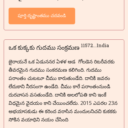
పూర్తి దృష్టాంతము చదవండి
11572...India
ఒక కుక్కకు గుదము సంక్రమణ
జైరాయనే ఒక ఏడుననర ఏళళ ఆడ గోలడెన రిటరీవరకు
తీవరమైన గుదము సంకరమణ కలిగింది. గుదము
పరాంతం చుటటూ చీము కారుతుండేది. దానికి జవరం
లేదుకాని నీరసంగా ఉండేది. చీము కారే పరాంతంనుండి
దురవాసన వసతుండేది. దానికి అలలోపతి కాని ఇంకే
విధమైన వైదయం కాని చేయించలేదు. 2015 ఎపరల 23న
అభయాసకుడు ఈ కరింద వరాసిన మందులనిచచి కుకకకు
సోకిన వయాధిని నయం చేసింది