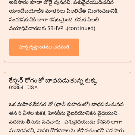
అతిసారం కూడా తోడై వుననవి. పశువైదయుడిచచిన
యాంటిబయోటిక మాతరలు పిలలిచేత మింగించడానికి,
సంరకషకునికి బాగా కషటమైంది. కనుక పిలలి
వయాధినివారణకు SRHVP...(continued)
పూర్తి దృష్టాంతము చదవండి
కేన్సర్ రోగంతో బాధపడుతున్న కుక్క
02864...USA
ఒక మహిళ,కేనసర తో (ఛాతీ కుహరంలో) బాధపడుతునన
తన 6 ఏళల కుకక, హెనరీను వైబరియోనికస వైదయుని
వదదకు తీసుకు వచచారు. పశువైదయుడు కేనసర బాగా
ముదిరినదని, హెనరీ కొదదికాలమే జీవిసతుందని చెపపారు.