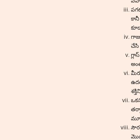
వహి
పగట
కాన
కూడ
గాజ
చేసి
గ్ల
అంత
మీర
ఉదయ
శక్త
ఒకస
తర్
మూత
సౌర
మొద