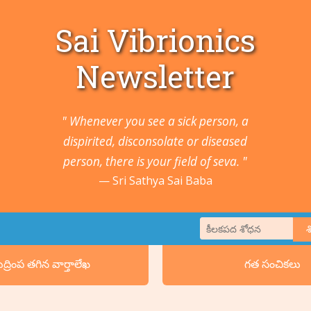
Sai Vibrionics
Newsletter
" Whenever you see a sick person, a
dispirited, disconsolate or diseased
person, there is your field of seva. "
Sri Sathya Sai Baba
1. జంతువులు మరియు 
ద్రింప తగిన వార్తాలేఖ
గత సంచికలు
2. క్యాన్సర్లు మరియు క
5. చెవులు