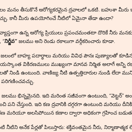
ం మనం తీసుకొనే ఆరోగ్యకరమైన ద్రవాలలో ఒకటి. బహుశా మీరు ఇప్ప
చు. కానీ మీరు ఉపయోగించే నీటిలో ఏమైనా తేడా ఉందా?
వ్యాప్తంగా ఉన్న ఆరోగ్య ప్రియులు ప్రపంచమంతటా దొరికే నీరు మనకు
 “
నిర్జీవ”
జలము అని రెండు రకాలుగా వర్గీకరించారు కూడా.
ీవ’’ జలంలో బాహ్య పదార్ధాలు మరియు వివిధ పౌనః పుణ్యాలతో కూడి
దయస్కాంత వికిరణములు ముఖ్యంగా మానవ నిర్మిత అలాగే అన్ని ర
లతో నిండి ఉంటుంది. వాణిజ్య నీటి ఉత్పత్తిదారుల నుండి లేదా మున్
పరిగణించవచ్చు.
’ జలము భిన్నమైనది. ఇది మరింత సజీవంగా ఉంటుంది, “వెట్టర్” అ
చి పని చేస్తుంది. ఇది కణ ద్రవానికి దగ్గరగా ఉంటుంది మరియు దీని
ీకరణ మరియూ అలసిపోయిన కణాల ద్వారా అధికంగా గ్రహించ బడుతు
 నీటిని అనేక పేర్లతో పిలుస్తారు: శక్తివంతమైన నీరు, నిర్మాణాత్మక ల