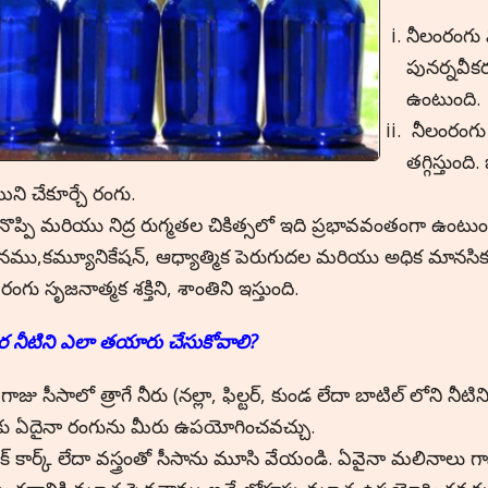
నీలంరంగు వ
పునర్నవీ
ఉంటుంది.
నీలంరంగు
తగ్గిస్తుంద
ిని చేకూర్చే రంగు.
ొప్పి మరియు నిద్ర రుగ్మతల చికిత్సలో ఇది ప్రభావవంతంగా ఉంటుం
ానము,కమ్యూనికేషన్, ఆధ్యాత్మిక పెరుగుదల మరియు అధిక మానసిక
 రంగు సృజనాత్మక శక్తిని, శాంతిని ఇస్తుంది.
ౌర నీటిని ఎలా తయారు చేసుకోవాలి
?
 గాజు సీసాలో త్రాగే నీరు (నల్లా, ఫిల్టర్, కుండ లేదా బాటిల్ లోని నీ
ు ఏదైనా రంగును మీరు ఉపయోగించవచ్చు.
స్టిక్ కార్క్ లేదా వస్త్రంతో సీసాను మూసి వేయండి. ఏవైనా మలినాలు గ