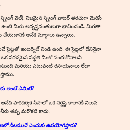
.
్ వెల్). నిజమైన స్ప్రింగ్ వాటర్ తరచుగా మెరిసే
ో ఉంటే మీరు అదృష్టవంతులుగా భావించండి. మిగతా
లు చేయడానికి అనేక మార్గాలు ఉన్నాయి.
ించే సైట్లతో ఇంటర్నెట్ నిండి ఉంది. ఈ సైట్లలో దేనినైనా
ే ఒక సరళమైన పద్ధతి మీతో పంచుకోవాలని
డి ఉంటుంది మరియు ఎటువంటి రసాయనాలు లేదా
స్తాము.
నీరు అంటే ఏమిటి
?
అనేది పారదర్శక సీసాలో ఒక నిర్దిష్ట కాలానికి నిలువ
గునీరు తప్ప మరొకటి కాదు.
ులలో
నీల
మునే
ఎందుకు ఉపయోగిస్తారు
?