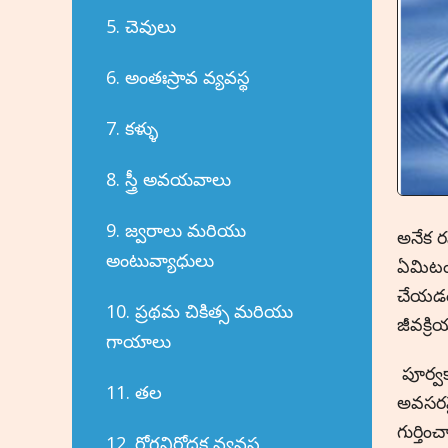
5. చెవులు
6. అంతఃస్రావ వ్యవస్థ
7. కళ్ళు
8. స్త్రీ అవయవాలు
9. జ్వరాలు మరియు
అనేక ర
అంటువ్యాధులు
ఏమిటంట
చేయడం.
10. ప్రథమ చికిత్స మరియు
జీవక్ర
గాయాలు
పూర్వక
11. తల
అవసరమై
గుర్తి
12. రోగనిరోధక వ్యవస్థ