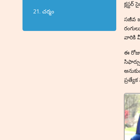
క్లస్టర
21. చర్మం
సజీవ జ
రంగులు
వారికి
ఈ రోజుల
సిఫార్
అనుకుం
ప్రత్య