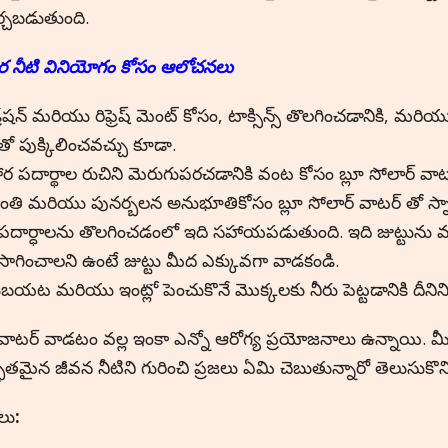
్చబడుతుంది.
ర నీటి
వినియోగం
కోసం ఆలోచనలు
రేషన్ మరియు రిఫ్రెష్ మెంట్ కోసం, టాక్సిన్స్ తొలగించడానికి, మరి
ితో పుక్కిలించవచ్చు కూడా.
ర పదార్థాల రుచిని మెరుగుపరచడానికి వంట కోసం బ్లూ సోలార్ వాట
్రాంతి మరియు పునర్బలన అనుభూతికోసం బ్లూ సోలార్ వాటర్ తో స్
పదార్ధాలను తొలగించడంలో ఇది సహాయపడుతుంది. ఇది జుట్టును 
సాగించాలని ఉంటే జుట్టు మీద ఎక్కువగా వాడకండి.
బయట మరియు ఇంట్లో పెంచుకొనే మొక్కలకు నీరు పెట్టడానికి దీన
 వాటర్ వాడటం వల్ల ఇంకా ఎన్నో ఆరోగ్య ప్రయోజనాలు ఉన్నాయి. మీర
ుతమైన జీవన నీటిని గురించి ప్రజలు ఏమి చెబుతున్నారో తెలుసుకొన
లు
: