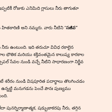
టికీ రోజుకు ఎనిమిది గ్లాసులు నీరు తాగుతూ
 హితకారిణి అని నమ్మరు. వారు నీటిని “
సజీవ”
న నీరు ఉంటుంది. ఇది తరుచూ వివిధ రకాలైన
కాల భౌతిక మరియు శక్తివంతమైన కాలుష్య కారకాల
సిపల్ సేవల నుండి వచ్చే నీటిని సాధారణంగా నిర్జీవ
ంటే శరీరం నుండి విషపూరిత పదార్థాలు తొలగించడం
కి ఉన్నట్టి మనుగడను పెంచే పౌనః పుణ్యము
ంది.
ేదా పునర్నిర్మాణాత్మక, షడ్బుజాకరపు నీరు, తగ్గిన