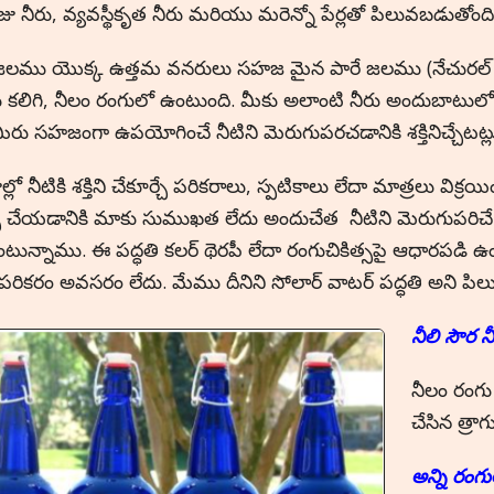
్ సైజు నీరు, వ్యవస్థీకృత నీరు మరియు మరెన్నో పేర్లతో పిలువబడుతోంది
లము యొక్క ఉత్తమ వనరులు సహజ మైన పారే జలము (నేచురల్ స్ప్రింగ
 కలిగి, నీలం రంగులో ఉంటుంది. మీకు అలాంటి నీరు అందుబాటుల
 మీరు సహజంగా ఉపయోగించే నీటిని మెరుగుపరచడానికి శక్తినిచ్చేటట్
్లో నీటికి శక్తిని చేకూర్చే పరికరాలు, స్పటికాలు లేదా మాత్రలు విక్రయ
సు చేయడానికి మాకు సుముఖత లేదు అందుచేత నీటిని మెరుగుపరిచ
టున్నాము. ఈ పద్ధతి కలర్ థెరపీ లేదా రంగుచికిత్సపై ఆధారప
ేక పరికరం అవసరం లేదు. మేము దీనిని సోలార్ వాటర్ పద్ధతి అని పిలు
నీలి సౌర 
నీలం రంగు 
చేసిన త్రా
అన్ని రం
గ