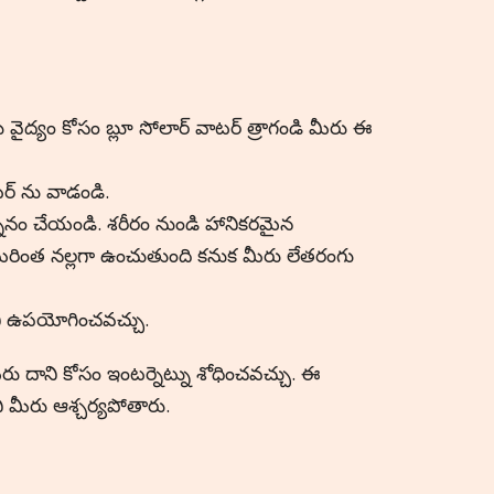
యు వైద్యం కోసం బ్లూ సోలార్ వాటర్ త్రాగండి మీరు ఈ
ర్ ను వాడండి.
నానం చేయండి. శరీరం నుండి హానికరమైన
మరింత నల్లగా ఉంచుతుంది కనుక మీరు లేతరంగు
ిని ఉపయోగించవచ్చు.
ు దాని కోసం ఇంటర్నెట్ను శోధించవచ్చు. ఈ
ి మీరు ఆశ్చర్యపోతారు.