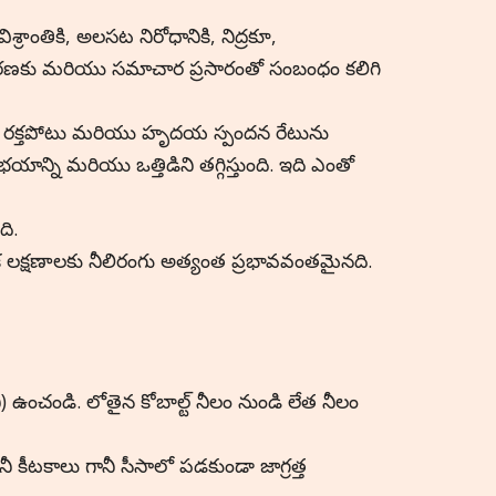
ిశ్రాంతికి, అలసట నిరోధానికి, నిద్రకూ,
కరణకు మరియు సమాచార ప్రసారంతో సంబంధం కలిగి
 రక్తపోటు మరియు హృదయ స్పందన రేటును
ి. భయాన్ని మరియు ఒత్తిడిని తగ్గిస్తుంది. ఇది ఎంతో
ది.
 లక్షణాలకు నీలిరంగు అత్యంత ప్రభావవంతమైనది.
టిని) ఉంచండి. లోతైన కోబాల్ట్ నీలం నుండి లేత నీలం
ానీ కీటకాలు గానీ సీసాలో పడకుండా జాగ్రత్త