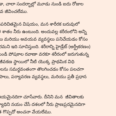
ండా, చాలా సందర్భాల్లో మూడు నుండి ఐదు రోజుల
కువ జీవించలేము.
Greek
मराठी
సుపరిచితమైన విషయం, మన శారీరక బరువులో
 శాతం నీరు ఉంటుంది. అందువల్ల శరీరంలోని అన్ని
 మరియు అవయవ వ్యవస్థలు పనిచేయడం కోసం
ి ఇది సూచిస్తుంది. శరీరాన్ని హైడ్రేట్ (అర్ద్రీకరణం)
ండి పోషకాల రవాణా వరకూ శరీరంలో జరుగుతున్న
వకణ స్థాయిలో నీటి యొక్క ప్రాథమిక విధి
్తులను సమర్థవంతంగా తొలగించడం కోసం పలచగా
ూపాలు, పర్యావరణ వ్యవస్థలు, మరియు ప్రతీ ప్రధాన
జనీయమైనదిగా చూసేవారు. దీనిని మన జీవితాలకు
యాధిని నయం చేసే దశలలో నీరు ప్రాణప్రదమైనదిగా
ఎంత గొప్పదో అంచనా వేయలేము.