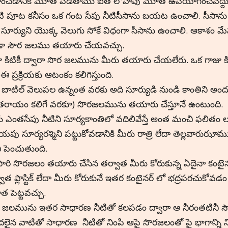
ంచడానికి మూత పెడతాము ఐతే లోహపు మూత ఉపయోగించవద్దు
ి పూట కనీసం ఒక గంట సేపు నీటిసీసాను బయట ఉంచాలి. సీసాను 
ీ సూర్యుని యొక్క వెలుగు సోకే విధంగా సీసాను ఉంచాలి. ఆకాశం
ా సౌర జలము తయారు చేయవచ్చు.
ు కిటికీ ద్వారా సొర జలమును మీరు తయారు చేయలేరు. ఒక గాజు కిటి
 ఈ ప్రక్రియకు ఆటంకం కలిగిస్తుంది.
ాస్ బాటిల్ వెలుపల ఉన్నంత వరకు అది సూర్యుడి నుండి కాంతిని అందు
రాయం కలిగే వరకూ) సొరజలమును తయారు చేస్తూనే ఉంటుంది.
ు ఎంతసేపు నీటిని సూర్యకాంతిలో వదిలివేస్తే అంత మంచి ఫలితం 
పు సూర్యరశ్మిని పట్టుకోవడానికి మీరు రాత్రి లేదా తెల్లవారుఝామ
ిని పెంచుతుంది.
ారి సొరజలం తయారు చేసిన తర్వాత మీరు కోరుకున్న ఏదైనా కంటైనర్
వాత ప్లాస్టిక్ లేదా మీరు కోరుకునే ఇతర కంటైనర్ లో భద్రపరచుకోవడం
 పెట్టవచ్చు.
 జలమును ఇతర సాధారణ నీటితో కలపడం ద్వారా ఆ నీరంతటినీ సౌర
లైన వాటితో సాధారణ నీటితో నింపి ఆపై సొరజలంతో పై భాగాన్ని ని