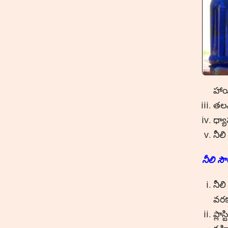
హాయ
తలన
ధ్య
నీలి
నీలి స
నీలి
వరక
ప్లా