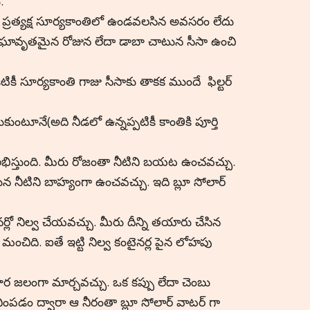
.
ప్రత్యక్ష సూర్యకాంతిలో ఉండవలసిన అవసరం లేదు
 మేఘావృతమైన రోజున లేదా డాబా చాటున సీసా ఉంచి
కీ సూర్యకాంతి గాజు సీసాకు తాకక ముందే ఫిల్టర్
కుంటూనే(అది నీడలో ఉన్నప్పటికీ కాంతికి పూర్తి
లభిస్తుంది. మీరు రోజంతా నీటిని బయట ఉంచవచ్చు.
ున నీటిని బాహ్యంగా ఉంచవచ్చు. ఇది బ్లూ సోలార్
లో నిల్వ చేయవచ్చు. మీరు దీన్ని తయారు చేసిన
 మంచిది. ఐతే ఇట్టి నిల్వ కంటైనర్ల పైన లోహపు
 జలంగా మార్చవచ్చు. ఒక కప్పు లేదా చెంబు
ంపడం ద్వారా ఆ నీరంతా బ్లూ సోలార్ వాటర్ గా