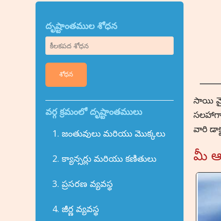
దృష్టాంతముల శోధన
శోధన
సాయి వై
వర్గ క్రమంలో దృష్టాంతములు
సలహాగా 
వారి డా
1. జంతువులు మరియు మొక్కలు
మీ ఆ
2. క్యాన్సర్లు మరియు కణితులు
3. ప్రసరణ వ్యవస్థ
4. జీర్ణ వ్యవస్థ