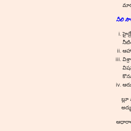
మార
నీలి సౌ
హైడ్
నీట
ఆహా
విశ
విష
కొన
ఆరు
బ్లూ
అద్భ
ఆధారా