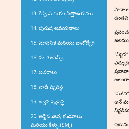
సాదాజల
13. కిడ్నీ మరియు పిత్తాశయము
ఉండవచ్
14. పురుష అవయవాలు
ప్రపంచ
జలము,
15. మానసిక మరియు భావోద్వేగ
"నిర్జ
16. మయాసమ్స్
విద్యు
ప్రభావా
17. ఇతరాలు
జలంగా 
18. నాడీ వ్యవస్థ
"సజీవ’
19. శ్వాస వ్యవస్థ
అనే మం
నిర్జల
20. అస్థిపంజర, కండరాలు
ఇటువంటి
మరియు కీళ్ళు (SMJ)