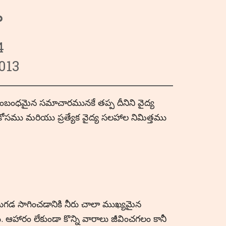
ా
టువ్యాధులు
9 నుండి 13 వరకు గల వర్గములు
Hrvatski
రియు గాయాలు
ు
14 నుండి 18 వరకు గల వర్గములు
हिन्दी
4
వోద్వేగ
19 నుండి 21 వరకు గల వర్గములు
Deutsch
013
ు మరియు కీళ్ళు (SMJ)
日本語
ా సంబంధమైన సమాచారమునకే తప్ప దీనిని వైద్య
్తాశయము
Italiano
 కోసము మరియు ప్రత్యేక వైద్య సలహాల నిమిత్తము
polski
Русский
Español
Slovenski
డ సాగించడానికి నీరు చాలా ముఖ్యమైన
ఆహారం లేకుండా కొన్ని వారాలు జీవించగలం కానీ
తెలుగు