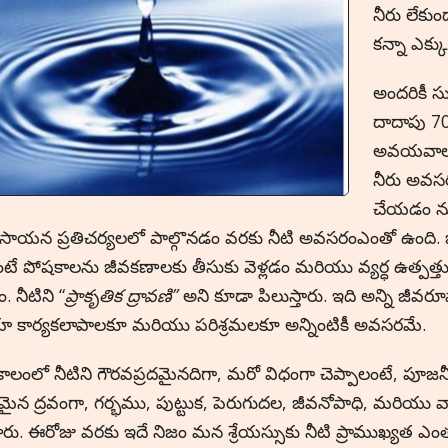
నీరు లేకు
కన్నా ఎక్
అందరికీ 
దాదాపు 70
అవయవాలు
నీరు అవసరమన
చేయడం ను
సాయన ప్రతిచర్యలలో పాల్గొనడం వరకు నీటి అవసరంఎంతో ఉంది. జీ
ే పోషకాలను జీవకణాలకు తీసుకు వెళ్లడం మరియు వ్యర్ధ ఉత్పత
 నీటిని “
ప్రాకృతిక ద్రావణి”
అని కూడా పిలుస్తారు. ఇది అన్ని జీవర
ియా కార్యకలాపాలకూ మరియు పరిశ్రమలకూ అన్నింటికీ అవసరమే.
ాలంలో నీటిని గౌరవప్రదమైనదిగా, మరో విధంగా చెప్పాలంటే, పూ
న ద్రవంగా, గర్భము, పుట్టుక, పెరుగుదల, జీవనోపాధి, మరియు వ్
ంచారు. ఈరోజు వరకు ఇదే నిజం మన శ్రేయస్సుకు నీటి ప్రాముఖ్యత 