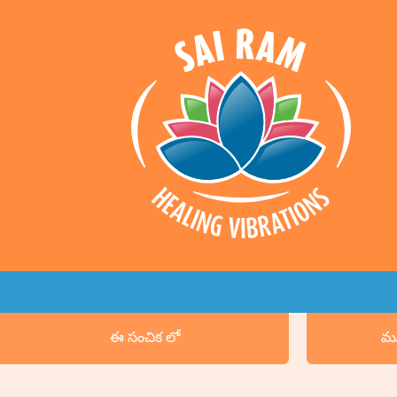
ఈ సంచిక లో
ము