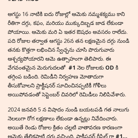
ఆగస్టు 16 నాటికి ఐదు రోజుల్లో ఆమెకు నమ్మశక్యము కాని
రీతిగా దగ్గు, కఫం, మరియు ముక్కుదిబ్బడ జాడ లేకుండా
పోయాయి. ఆమెకు మరి ఏ ఇతర ఔషధం అవసరం రాలేదు.
పది రోజుల తర్వాత ఆగస్టు 26న తన లక్షణమైన దగ్గు నుండి
తనకు కొత్తగా లభించిన స్వేచ్ఛను చూసి పొరుగువారు
ఆశ్చర్యపోయారని ఆమె ఉత్సాహంగా తెలిపారు. ఈ
వేగవంతమైన మెరుగుదలతో
#1
నెల రోజులకు
OD
కి
తగ్గింప బడింది. రెమిడీని నిర్వహణ మోతాదుగా
తీసుకోవాలని ప్రాక్టీషనర్ సూచించినప్పటికీ గోళీలు
అయిపోవడంతో సెప్టెంబర్ చివరిలో రెమిడీలు నిలిపివేశారు.
2024 జనవరి 5 న విషాదం నుండి బయటపడి గత నాలుగు
నెలలుగా రోగ లక్షణాలు లేకుండా ఉన్నట్లు నివేదించారు.
అయితే రెండు రోజుల క్రితం చల్లటి వాతావరణ కారణంగా
ఆమెకు తేలికపాటి దగ్గు వచ్చింది. ప్రాక్టీషనర్ రీఫిల్ గా
#1…