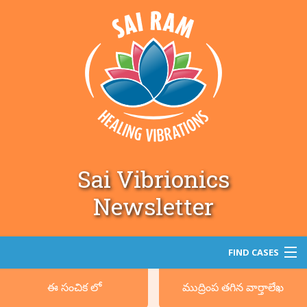
Sai Vibrionics
Newsletter
FIND CASES
ఈ సంచిక లో
ముద్రింప తగిన వార్తాలేఖ
శోధన