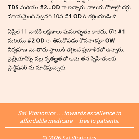
TDS
మరియు
#2…OD
.గా ఇచ్చారు. నాలుగు రోజుల్లో దగ్గు
మాయమైంది ఫిబ్రవరి 10న
#1 OD
.కి తగ్గించబడింది.
ఏప్రిల్ 11 నాటికి లక్షణాలు పునరావృతం కాలేదు, రోగి
#1
మరియు
#2
OD
గా తీసుకోవడం కొనసాగిస్తూ
OW
నిర్వహణ మోతాదు స్థాయికి తగ్గించే ప్రణాళికతో ఉన్నారు.
వైబ్రియానిక్స్ పట్ల కృతజ్ఞతతో ఆమె తన స్నేహితులకు
ప్రాక్టీషనర్ ను సూచిస్తున్నారు.
Sai Vibrionics . . . towards excellence in
affordable medicare — free to patients.
© 2026 Sai Vibrionics