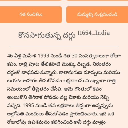
వర్గ క్రమంలో దృష్టాంతములు
గత సంచికలు
మమ్మల్ని సంప్రదించండి
భాషలు
11654...India
కొనసాగుతున్న దగ్గు
46 ఏళ్ల మహిళ 1993 నుండి గత 30 సంవత్సరాలుగా రోజూ
కఫం, రాత్రి పూట తేలికపాటి ముక్కు దిబ్బడ, నిరంతరం
దగ్గుతో బాధపడుతున్నారు. కాలానుగుణ మార్పులు మరియు
బయట ఆహారం తీసుకోవడం లక్షణాలను ముఖ్యంగా రాత్రి
సమయంలో తీవ్రతరం చేసేవి. ఆమె గొంతులో కఫం
అంటుకొని తెగిరాక పోవడం వల్ల చికాకు మరియు నెప్పి
వచ్చేది. 1995 నుండి తన లక్షణాలు తీవ్రంగా ఉన్నప్పుడు
అల్లోపతి మందులు తీసుకోవడం ప్రారంభించారు. ఇది ఒక
రోజులోపు ఉపశమనం కలిగించింది కానీ దగ్గు మాత్రం