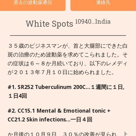
過去の波動薬通信
連絡先
言語
10940...India
White Spots
３５歳のビジネスマンが、首と大腿部にできた白
斑の治療のため波動薬を求めてこられました。そ
の症状は６～８か月続いており、以下のレメディ
が２０１３年７月１０日に始められました。
#1. SR252 Tuberculinum 200C…
１週間に１日
,
１日
4
回
#2. CC15.1 Mental & Emotional tonic +
CC21.2 Skin infections…
一日４回
か月後の１０月９日、３０％の改善が見られ、上