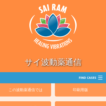
サイ波動薬通信
FIND CASES
この波動薬通信では
印刷用版
探索
カテゴリー別による処方例