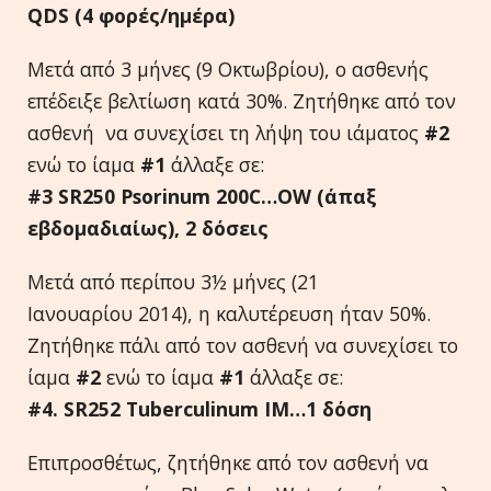
QDS
(4 φορές/ημέρα)
Μετά από 3 μήνες (9 Οκτωβρίου), ο ασθενής
επέδειξε βελτίωση κατά 30%. Ζητήθηκε από τον
ασθενή να συνεχίσει τη λήψη του ιάματος
#2
ενώ το ίαμα
#1
άλλαξε σε:
#3
SR
250
Psorinum
200
C
…
OW
(άπαξ
εβδομαδιαίως), 2 δόσεις
Μετά από περίπου 3½ μήνες (21
Ιανουαρίου 2014), η καλυτέρευση ήταν 50%.
Ζητήθηκε πάλι από τον ασθενή να συνεχίσει το
ίαμα
#2
ενώ το ίαμα
#1
άλλαξε σε:
#4.
SR
252
Tuberculinum
IM
…1 δόση
Επιπροσθέτως, ζητήθηκε από τον ασθενή να