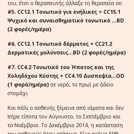
του, έτσι ο θεραπευτής άλλαξε τη θεραπεία σε:
#5.
CC
12.1 Τονωτικό για ενήλικες +
CC
15.1
Ψυχικό και συναισθηματικό τονωτικό …
BD
(2 φορές/ημέρα)
#6.
CC
12.1 Τονωτικό δέρματος +
CC
21.2
Δερματικές μολύνσεις…
BD
(2 φορές/ημέρα)
#7.
CC
4.2 Τονωτικό του Ήπατος και της
Χοληδόχου Κύστης +
CC
4.10 Δυσπεψία…
OD
(1 φορά/ημέρα)
σε νερό
,
το πρωί με άδειο
στομάχι
Και πάλι ο ασθενής ξέμεινε από ιάματα και δεν
πήρε τίποτα τον Αύγουστο, το Σεπτέμβριο και
το Νοέμβριο. Το Δεκέμβριο 2014, η κατάσταση
του ασθενούς ήταν στάσιμη. Είχε ακόμα 50%