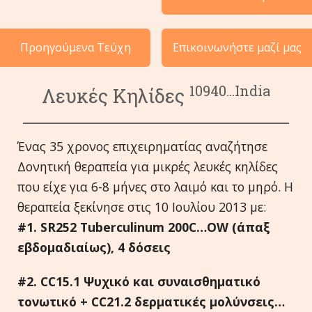
Περιστατικά ανά Κατηγορία
Προηγούμενα Τεύχη
Επικοινωνήστε μαζί μας
Γλώσσες
10940...India
Λευκές Κηλίδες
Ένας 35 χρονος επιχειρηματίας αναζήτησε
Δονητική θεραπεία για μικρές λευκές κηλίδες
που είχε για 6-8 μήνες στο λαιμό και το μηρό. Η
θεραπεία ξεκίνησε στις 10 Ιουλίου 2013 με:
#1.
SR
252
Tuberculinum
200
C
…
OW
(άπαξ
εβδομαδιαίως), 4 δόσεις
#2.
CC
15.1 Ψυχικό και συναισθηματικό
τονωτικό +
CC
21.2 δερματικές μολύνσεις…