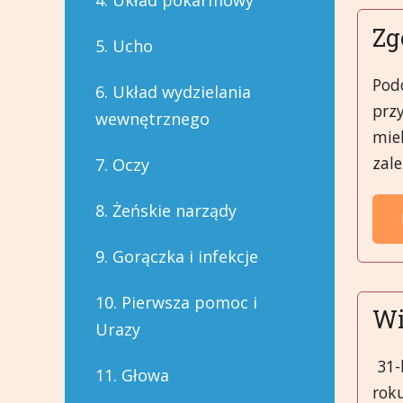
4. Układ pokarmowy
Zg
5. Ucho
Pod
6. Układ wydzielania
przy
wewnętrznego
miel
zale
7. Oczy
8. Żeńskie narządy
9. Gorączka i infekcje
10. Pierwsza pomoc i
Wi
Urazy
31-l
11. Głowa
rok