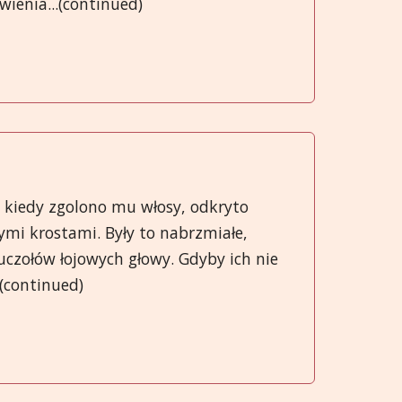
ienia...(continued)
ro kiedy zgolono mu włosy, odkryto
ymi krostami. Były to nabrzmiałe,
ruczołów łojowych głowy. Gdyby ich nie
(continued)