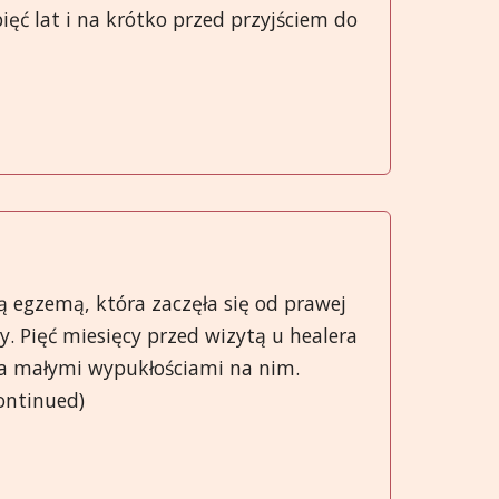
ięć lat i na krótko przed przyjściem do
cą egzemą, która zaczęła się od prawej
wy. Pięć miesięcy przed wizytą u healera
oma małymi wypukłościami na nim.
continued)