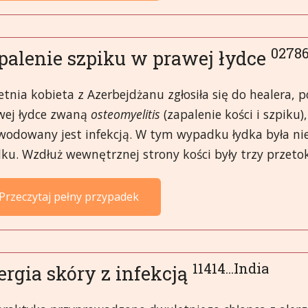
02786
palenie szpiku w prawej łydce
etnia kobieta z Azerbejdżanu zgłosiła się do healera,
wej łydce zwaną
osteomyelitis
(zapalenie kości i szpiku
wodowany jest infekcją. W tym wypadku łydka była n
ku. Wzdłuż wewnętrznej strony kości były trzy przetoki
Przeczytaj pełny przypadek
11414...India
ergia skóry z infekcją