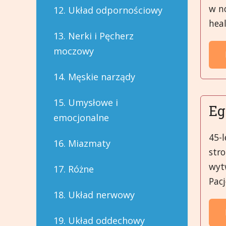
w no
12. Układ odpornościowy
heal
13. Nerki i Pęcherz
moczowy
14. Męskie narządy
15. Umysłowe i
Eg
emocjonalne
45-l
16. Miazmaty
stro
wytw
17. Różne
Pacj
18. Układ nerwowy
19. Układ oddechowy