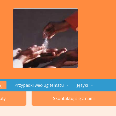
Przypadki według tematu
Języki
aj
Tematy 1-4
English
aty
Skontaktuj się z nami
Tematy 5-8
Français