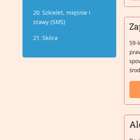
20. Szkielet, mięśnie i
stawy (SMS)
Za
21. Skóra
59-l
pra
spo
środ
Al