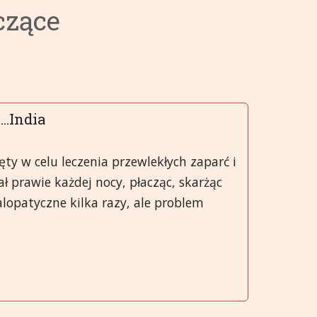
czące
wnętrznego
Tematy 9-13
Hrvatski
azy
Tematy 14-18
हिन्दी
alne
Tematy 19-21
Deutsch
y
tawy (SMS)
日本語
...India
zowy
Italiano
jęty w celu leczenia przewlekłych zaparć i
ł prawie każdej nocy, płacząc, skarżąc
polski
alopatyczne kilka razy, ale problem
Русский
Español
Slovenski
తెలుగు