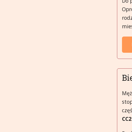
Do 
Opró
rod
mies
Bi
Mężc
sto
częś
CC2