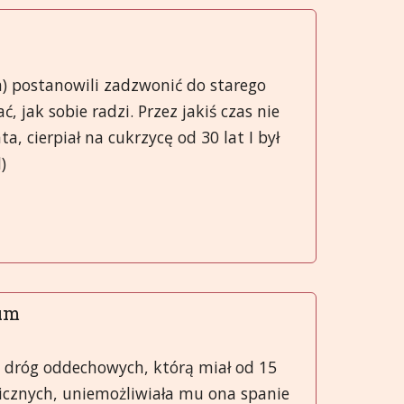
Greek
मराठी
) postanowili zadzwonić do starego
, jak sobie radzi. Przez jakiś czas nie
a, cierpiał na cukrzycę od 30 lat I był
)
ium
ii dróg oddechowych, którą miał od 15
gicznych, uniemożliwiała mu ona spanie