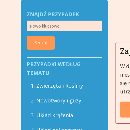
ZNAJDŹ PRZYPADEK
Szukaj
Za
PRZYPADKI WEDŁUG
W dn
TEMATU
nies
się 
1. Zwierzęta i Rośliny
utrz
2. Nowotwory i guzy
3. Układ krążenia