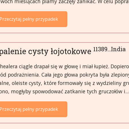
dwóch miesiącach plamy zaczęły zanikać. W celu popraw
Przeczytaj pełny przypadek
11389...India
palenie cysty łojotokowe
healera ciągle drapał się w głowę i miał łupież. Dopie
ód podrażnienia. Cała jego głowa pokryta była zlepion
lne, oleiste cysty, które formowały się z wydzieliny g
zono, mogłyby spowodować zatkanie tych gruczołów i...
Przeczytaj pełny przypadek