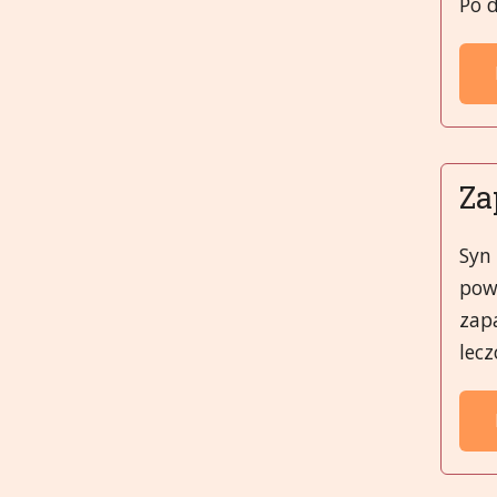
Po 
Za
Syn 
pow
zapa
lec