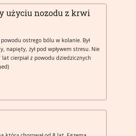
 użyciu nozodu z krwi
z powodu ostrego bólu w kolanie. Był
jny, napięty, żył pod wpływem stresu. Nie
7 lat cierpiał z powodu dziedzicznych
ued)
 na którą chorował od 8 lat. Egzema