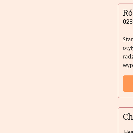
Ró
028
Star
otył
radz
wypr
Ch
Hea