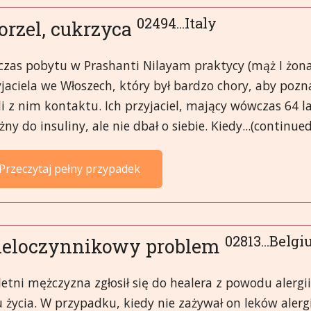
02494...Italy
orzel, cukrzyca
czas pobytu w Prashanti Nilayam praktycy (mąż I żona
jaciela we Włoszech, który był bardzo chory, aby poznać
i z nim kontaktu. Ich przyjaciel, mający wówczas 64 lat
żny do insuliny, ale nie dbał o siebie. Kiedy...(continued
Przeczytaj pełny przypadek
02813...Belg
eloczynnikowy problem
etni mężczyzna zgłosił się do healera z powodu alerg
u życia. W przypadku, kiedy nie zażywał on leków aler