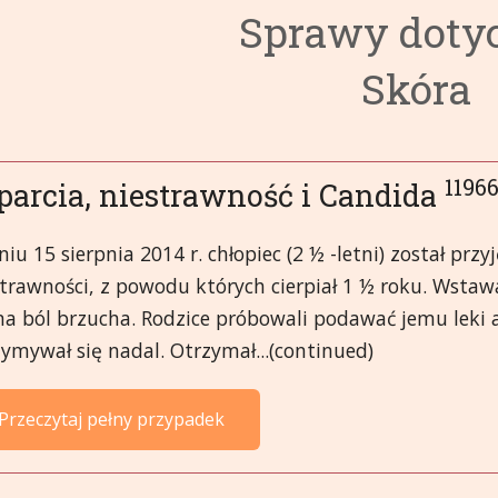
Sprawy doty
3. Układ krążenia
6. Układ wydzielania we
9. Gorączka i infekcje
Skóra
4. Układ pokarmowy
7. Oczy
10. Pierwsza pomoc i Ur
14. Męskie narządy
8. Żeńskie narządy
11. Głowa
15. Umysłowe i emocjon
19. Układ oddechowy
12. Układ odpornościow
16. Miazmaty
20. Szkielet, mięśnie i s
11966
parcia, niestrawność i Candida
13. Nerki i Pęcherz moc
17. Różne
21. Skóra
iu 15 sierpnia 2014 r. chłopiec (2 ½ -letni) został przy
trawności, z powodu których cierpiał 1 ½ roku. Wstawa
18. Układ nerwowy
na ból brzucha. Rodzice próbowali podawać jemu leki 
ymywał się nadal. Otrzymał...(continued)
Przeczytaj pełny przypadek