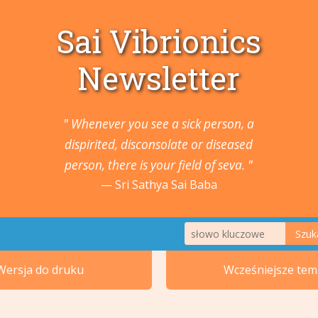
Sai Vibrionics
Newsletter
" Whenever you see a sick person, a
dispirited, disconsolate or diseased
person, there is your field of seva. "
Sri Sathya Sai Baba
Szuk
1. Zwierzęta i Rośliny
Wersja do druku
Wcześniejsze tem
2. Nowotwory i guzy
5. Ucho