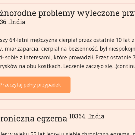
żnorodne problemy wyleczone przy
36...India
szy 64-letni mężczyzna cierpiał przez ostatnie 10 lat 
y, miał zaparcia, cierpiał na bezsenność, był niespoko
ił sobie z interesami, które prowadził. Przez ostatnie 
ysków na obu kostkach. Leczenie zaczęło się...(contin
Przeczytaj pełny przypadek
10364...India
roniczna egzema
ler w wieku 55 lat leczył u siebie chroniczną egzemę,