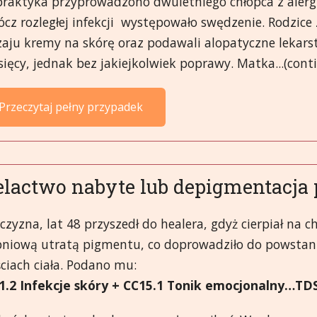
praktyka przyprowadzono dwuletniego chłopca z alergi
cz rozległej infekcji występowało swędzenie. Rodzice 
zaju kremy na skórę oraz podawali alopatyczne lekars
ięcy, jednak bez jakiejkolwiek poprawy. Matka...(cont
Przeczytaj pełny przypadek
elactwo nabyte lub depigmentacja
zyzna, lat 48 przyszedł do healera, gdyż cierpiał na c
pniową utratą pigmentu, co doprowadziło do powstani
ciach ciała. Podano mu:
1.2 Infekcje skóry + CC15.1 Tonik emocjonalny…TD