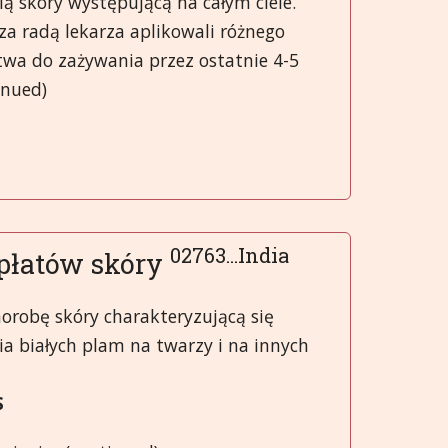
ą skóry występującą na całym ciele.
za radą lekarza aplikowali różnego
twa do zażywania przez ostatnie 4-5
inued)
02763...India
 płatów skóry
horobę skóry charakteryzującą się
a białych plam na twarzy i na innych
S