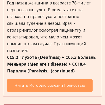
Год назад женщина в возрасте 76-ти лет
перенесла инсульт. В результате она
оглохла на правое ухо и постоянно
слышала гудение в левом. Врач -
отоларинголог осмотрел пациентку и
констатировал, что мало чем может
помочь в этом случае. Практикующий
назначил:
CC5.2 Глухота (
Deafness
) +
CC
5.3 Болезнь
Меньера (
Meniere
’
s
disease
) +
CC
18.4
Паралич (
Paralysis
...(continued)
Читать Историю Болезни Полностью