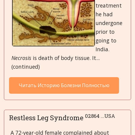
treatment
he had
undergone
prior to
going to
India.
Necrosis
is death of body tissue. It...
(continued)
Читать Историю Болезни Полностью
02864 ...USA
Restless Leg Syndrome
A 72-year-old female complained about