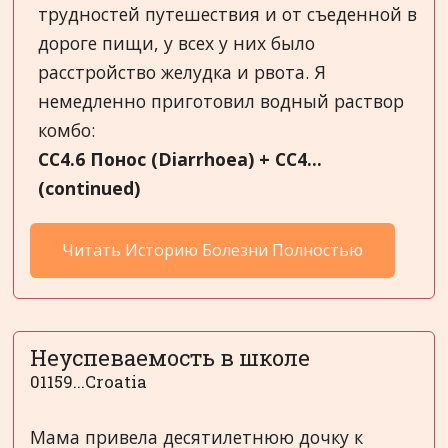
трудностей путешествия и от съеденной в
дороге пищи, у всех у них было
расстройство желудка и рвота. Я
немедленно приготовил водный раствор
комбо:
CC4
.
6 Понос (
D
i
a
rrhoea
) +
C
C
4...
(continued)
Читать Историю Болезни Полностью
Неуспеваемость в школе
01159...Croatia
Мама привела десятилетнюю дочку к