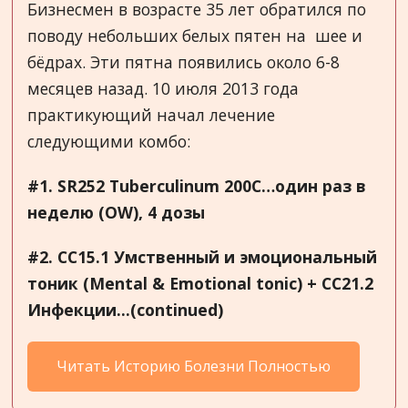
Бизнесмен в возрасте 35 лет обратился по
поводу небольших белых пятен на шее и
бёдрах. Эти пятна появились около 6-8
месяцев назад. 10 июля 2013 года
практикующий начал лечение
следующими комбо:
#1.
SR
252
Tuberculinum
200
C
…один раз в
неделю (
OW
)
, 4
дозы
#2.
CC
15.1 Умственный и эмоциональный
тоник (
Mental
&
Emotional
tonic
) +
CC
21.2
Инфекции...(continued)
Читать Историю Болезни Полностью