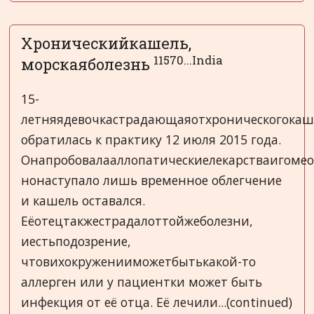
Хроническийкашель,
11570...India
морскаяболезнь
15-
летняядевочкастрадающаяотхроническогокашл
обратилась к практику 12 июля 2015 года.
Онапробовалааллопатическиелекарстваигомео
нонаступало лишь временное облегчение
и кашель оставался.
Еёотецтакжестрадалоттойжеболезни,
иестьподозрение,
чтовихокруженииможетбытькакой-то
аллерген или у пациентки может быть
инфекция от её отца. Её лечили...(continued)