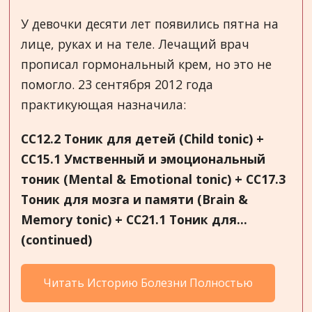
У девочки десяти лет появились пятна на
лице, руках и на теле. Лечащий врач
прописал гормональный крем, но это не
помогло. 23 сентября 2012 года
практикующая назначила:
CC
12.2 Тоник для детей (
Child
tonic
) +
CC
15.1 Умственный и эмоциональный
тоник (
Mental
&
Emotional
tonic
) +
CC
17.3
Тоник для мозга и памяти (
Brain
&
Memory
tonic
) +
CC
21.1 Тоник для...
(continued)
Читать Историю Болезни Полностью