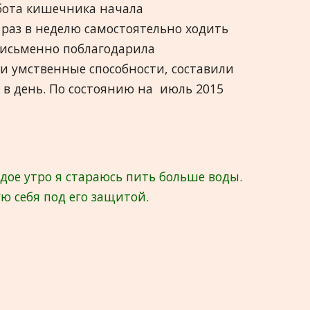
абота кишечника начала
తెలుగు
 раз в неделю самостоятельно ходить
письменно поблагодарила
Greek
и умственные способности, составили
मराठी
 в день. По состоянию на июль 2015
ое утро я стараюсь пить больше воды.
ую себя под его защитой.