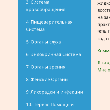
3. Система
жидко
кровообращения
восст
на за
4. Пищеварительная
практ
Система
90%. 
года 
5. Органы слуха
Комм
6. Эндокринная Система
Я каж
7. Органы зрения
Мне о
8. Женские Органы
9. Лихорадки и инфекции
10. Первая Помощь и