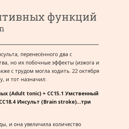
тегории 5 - 8
Français
нитивных функций
тегории 9 - 13
Hrvatski
an
тегории 14 - 18
हिन्दी
тегории 19 - 21
Deutsch
сульта, перенесённого два с
日本語
ва, но их побочные эффекты (изжога и
Italiano
кже с трудом могла ходить. 22 октября
, и тот назначил:
polski
лых (
Adult
tonic
) +
CC
15.1 Умственный
Русский
CC
18.4 Инсульт (
Brain
stroke
)…три
Español
Slovenski
ы, и она увеличила количество