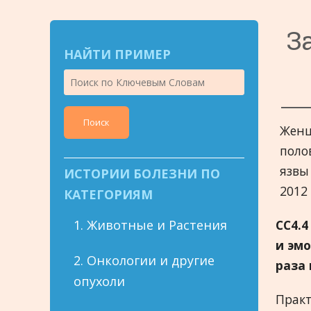
З
НАЙТИ ПРИМЕР
Поиск
Женщ
поло
язвы
ИСТОРИИ БОЛЕЗНИ ПО
2012
КАТЕГОРИЯМ
1. Животные и Растения
CC
4.4
и эм
2. Онкологии и другие
раза 
опухоли
Практ