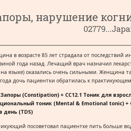
2. Онкологии и другие опухоли
5. Органы слуха
Ка
апоры, нарушение ког
3. Система кровообращения
6. Эндокринная Система
9. Лихорадки и инфекции
Ка
02779...Jap
4. Пищеварительная Система
7. Органы зрения
10. Первая Помощь и Ранения
14. Мужские Органы
Ка
8. Женские Органы
11. Голова
15. Умственная и эмоциональная сфера
19. Органы дыхания
Ка
ина в возрасте 85 лет страдала от последствий ин
12. Иммунная Система
16. Миазмы
20. Опорно-двигательная система
виной года назад. Лечащий врач назначил лекарст
13. Почки и Мочевой Пузырь
17. Разное
21. Кожа
 на языке) оказались очень сильными. Женщина та
 года дочь пациентки обратилась к практикующему
18. Нервная система
 Запоры (
Constipation
) +
CC
12.1 Тоник для взрос
оциональный тоник (
Mental
&
Emotional
tonic
) +
в день (
TDS
)
икующий посоветовал пациентке пить больше вод