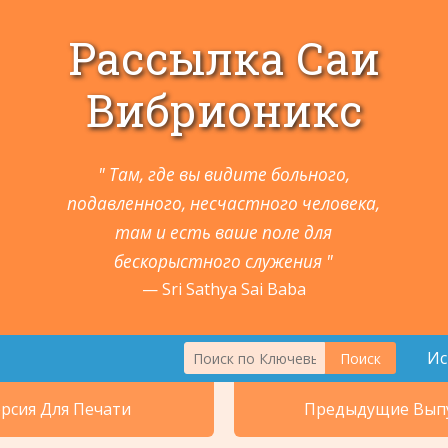
Рассылка Саи
Вибрионикс
" Там, где вы видите больного,
подавленного, несчастного человека,
там и есть ваше поле для
бескорыстного служения "
Sri Sathya Sai Baba
Ис
Поиск
1. Животные и Растения
Ка
рсия Для Печати
Предыдущие Вып