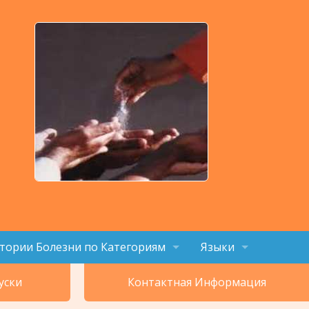
тории Болезни по Категориям
Языки
тегории 1 - 4
English
уски
Контактная Информация