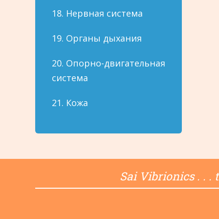
18. Нервная система
19. Органы дыхания
20. Опорно-двигательная
система
21. Кожа
Sai Vibrionics . . 