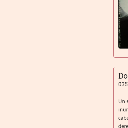
Do
035
Un 
inun
cab
dere