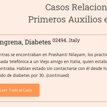
Casos Relacion
3. Sistema Circulato
6. Sistema Endocri
9. Fiebres e Infecci
Primeros Auxilios 
4. Sistema Digestiv
7. Ojos
10. Primeros Auxili
14. Órganos Mascu
8. Órganoso Femen
11. Cabeza
15. Mental y Emoci
19. Sistema Respira
12. Sistema Inmuno
16. Miasmas
20. Esqueleto, Músc
02494...Italy
ngrena, Diabetes
13. Riñón y Vejiga
17. Miscelánea
21.Piel
tras se encontraban en Prashanti Nilayam, los practi
ada telefónica a un Viejo amigo en Italia, quien est
18. Sistema Nervio
ontraba. Habían estado sin contactarse con él desde h
ido de diabetes por 30...(continued)
Leer Todo el Caso