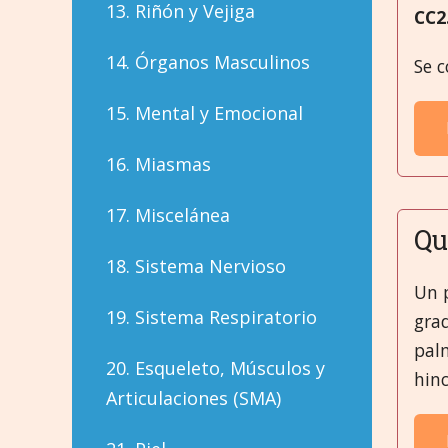
13. Riñón y Vejiga
CC2
14. Órganos Masculinos
Se c
15. Mental y Emocional
16. Miasmas
17. Miscelánea
Qu
18. Sistema Nervioso
Un 
19. Sistema Respiratorio
gra
pal
20. Esqueleto, Músculos y
hin
Articulaciones (SMA)