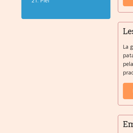
21. Piel
Le
La 
pata
pela
prac
Em