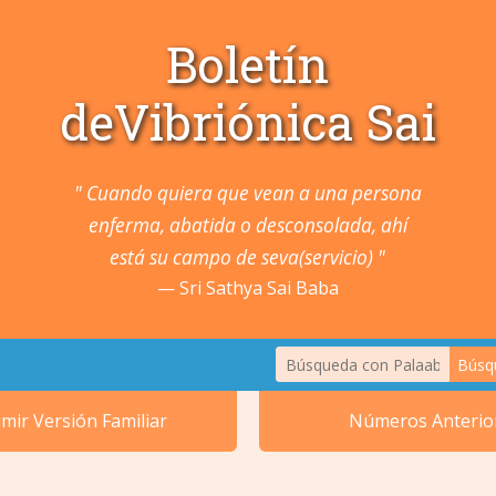
Boletín
deVibriónica Sai
" Cuando quiera que vean a una persona
enferma, abatida o desconsolada, ahí
está su campo de seva(servicio) "
Sri Sathya Sai Baba
Búsq
1. Animales y Plant
mir Versión Familiar
Números Anterio
2. Cánceres y Tum
5. Oídos