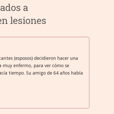
ados a
rio
no
ones
Categorías 9 a 13
Hrvatski
en lesiones
o
os en lesiones
linos
Categorías 14 a 18
हिन्दी
inos
onal
torio
Caegorías 19 a 21
Deutsch
lógico
ulos y Articulaciones (SMA)
日本語
Italiano
cantes (esposos) decidieron hacer una
aba muy enfermo, para ver cómo se
so
polski
acía tiempo. Su amigo de 64 años había
Русский
Español
Slovenski
తెలుగు