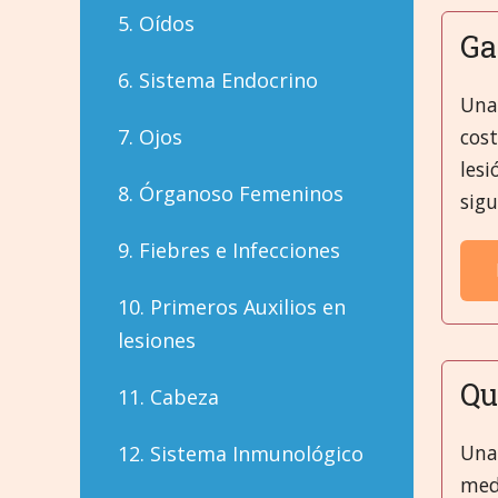
5. Oídos
Ga
6. Sistema Endocrino
Una
cost
7. Ojos
les
8. Órganoso Femeninos
sigu
9. Fiebres e Infecciones
10. Primeros Auxilios en
lesiones
Qu
11. Cabeza
Una 
12. Sistema Inmunológico
med