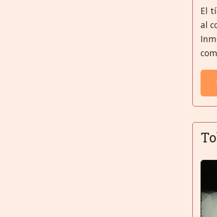
El t
al c
Inm
com
To