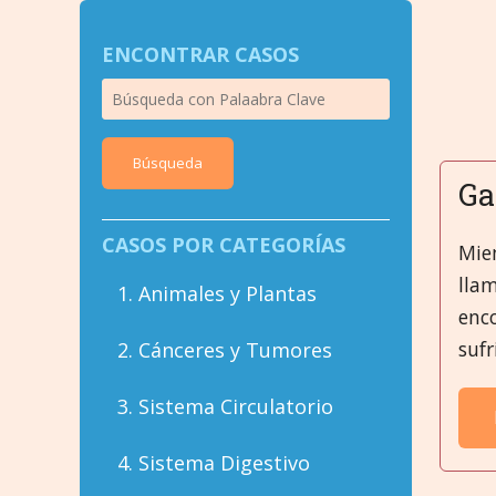
ENCONTRAR CASOS
Búsqueda
Ga
CASOS POR CATEGORÍAS
Mien
llam
1. Animales y Plantas
enc
sufr
2. Cánceres y Tumores
3. Sistema Circulatorio
4. Sistema Digestivo