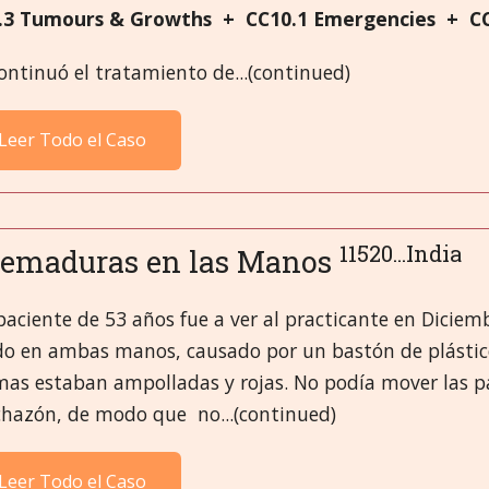
.3 Tumours & Growths + CC10.1 Emergencies + CC1
ontinuó el tratamiento de...(continued)
Leer Todo el Caso
11520...India
emaduras en las Manos
paciente de 53 años fue a ver al practicante en Dici
do en ambas manos, causado por un bastón de plástico
mas estaban ampolladas y rojas. No podía mover las pa
chazón, de modo que no...(continued)
Leer Todo el Caso