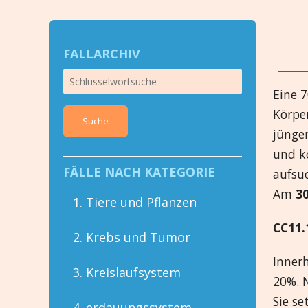
FALLARCHIV
Eine 7
Körper
Suche
jünge
und ko
FÄLLE NACH KATEGORIE
aufsuc
Am
3
1. Tiere und Pflanzen
CC11.
2. Krebs und Tumor
Innerh
3. Kreislaufsystem
20%. 
Sie se
4. erdauungssystem