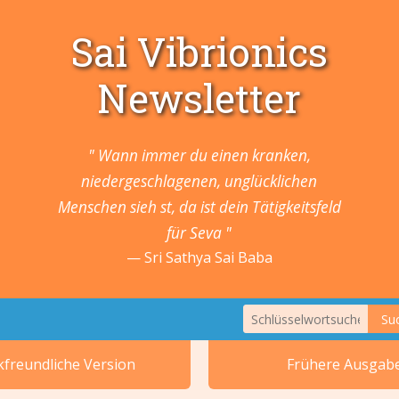
Sai Vibrionics
Newsletter
" Wann immer du einen kranken,
niedergeschlagenen, unglücklichen
Menschen sieh st, da ist dein Tätigkeitsfeld
für Seva "
Sri Sathya Sai Baba
Su
1. Tiere und Pflan
freundliche Version
Frühere Ausgab