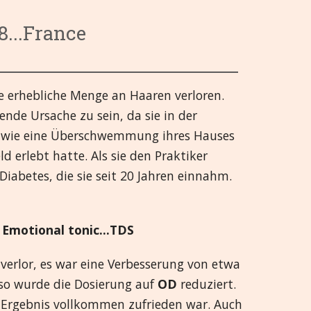
or
Kategorie 5 bis 8
French
8...France
ktionen
Kategorien 9 bis 13
Hrvatski
tem
d Verletzungen
gane
Kategorien 14 bis 18
हिन्दी
ne erhebliche Menge an Haaren verloren.
ne
otional
em
Kategorien 19 bis 21
Deutsch
ende Ursache zu sein, da sie in der
eln und Gelenke (SMJ)
日本語
e wie eine Überschwemmung ihres Hauses
 erlebt hatte. Als sie den Praktiker
se
Italiano
iabetes, die sie seit 20 Jahren einnahm.
polski
& Emotional tonic...TDS
Русский
verlor, es war eine Verbesserung von etwa
Español
lso wurde die Dosierung auf
OD
reduziert.
Slovenski
em Ergebnis vollkommen zufrieden war. Auch