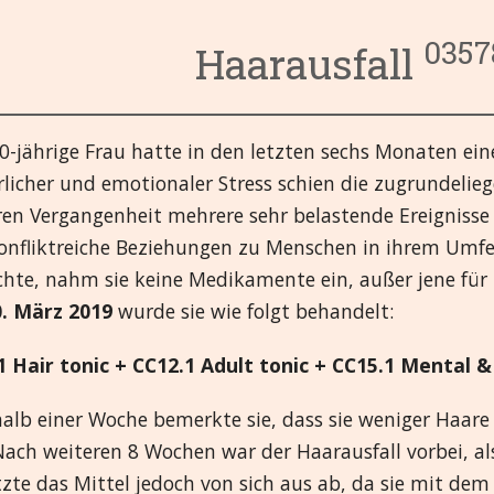
2. Krebs und Tum
5. Ohren
0357
Haarausfall
3. Kreislaufsystem
6. Hormonsystem
9. Fieber und Infe
4.Verdauungssys
7. Augen
10. Erste Hilfe un
14. Männliche Or
0-jährige Frau hatte in den letzten sechs Monaten ei
8. Weibliche Orga
11. Kopf
15. Mental und Em
19. Atmungssyst
licher und emotionaler Stress schien die zugrundelieg
12. Immunsystem
16. Miasmen
20. Skelett, Musk
ren Vergangenheit mehrere sehr belastende Ereigniss
nfliktreiche Beziehungen zu Menschen in ihrem Umfeld
13. Niere und Bla
17. Diverses
21. Haut
hte, nahm sie keine Medikamente ein, außer jene für D
0. März 2019
wurde sie wie folgt behandelt:
18. Nervensystem
1 Hair tonic + CC12.1 Adult tonic + CC15.1 Mental 
alb einer Woche bemerkte sie, dass sie weniger Haare 
Nach weiteren 8 Wochen war der Haarausfall vorbei, a
tzte das Mittel jedoch von sich aus ab, da sie mit d