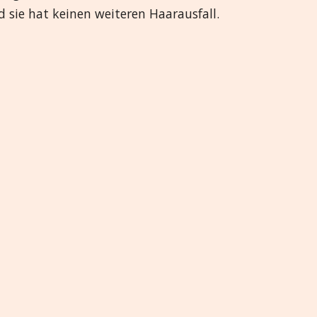
d sie hat keinen weiteren Haarausfall.
తెలుగు
Greek
मराठी